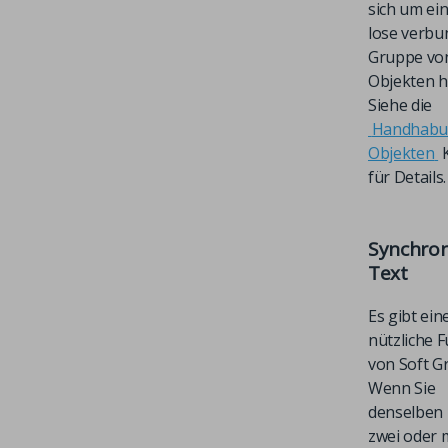
sich um ei
lose verb
Gruppe vo
Objekten h
Siehe die
Handhabu
Objekten
K
für Details.
Synchron
Text
Es gibt ein
nützliche 
von Soft G
Wenn Sie
denselben 
zwei oder 