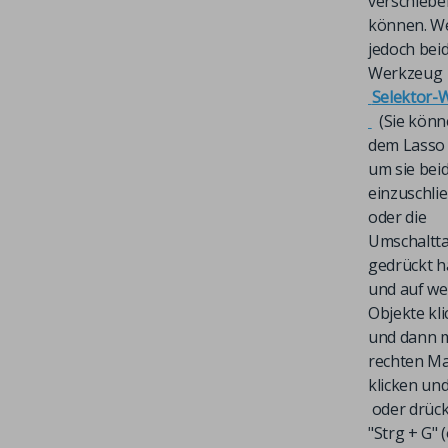
verschiebe
können. W
jedoch bei
Werkzeug
Selektor-
(Sie könn
dem Lasso 
um sie bei
einzuschli
oder die
Umschaltta
gedrückt h
und auf we
Objekte kli
und dann m
rechten M
klicken un
oder drück
"Strg + G" 