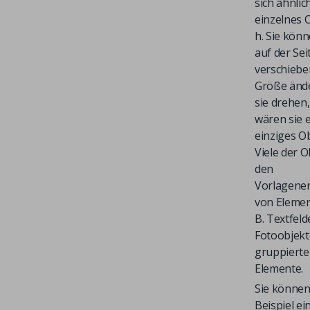
sich ähnlic
einzelnes O
h. Sie könn
auf der Sei
verschieben
Größe änd
sie drehen,
wären sie 
einziges Ob
Viele der O
den
Vorlagene
von
Eleme
B. Textfeld
Fotoobjekt
gruppierte
Elemente.
Sie könne
Beispiel ei