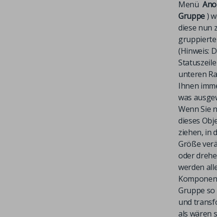
Menü
Ano
Gruppe
) 
diese nun 
gruppierte
(Hinweis: D
Statuszeil
unteren Ra
Ihnen imme
was ausgewä
Wenn Sie 
dieses Obj
ziehen, in 
Größe ver
oder drehe
werden all
Komponent
Gruppe so
und transf
als wären s