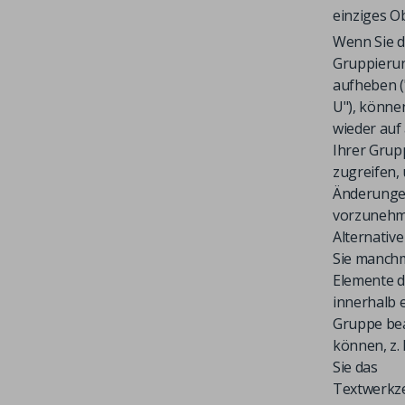
einziges Ob
Wenn Sie d
Gruppieru
aufheben (
U"), könne
wieder auf 
Ihrer Grup
zugreifen,
Änderung
vorzunehm
Alternative 
Sie manch
Elemente d
innerhalb 
Gruppe be
können, z.
Sie das
Textwerkz