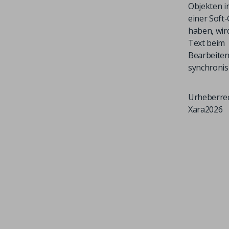
Objekten i
einer Soft
haben, wir
Text beim
Bearbeite
synchronisi
Urheberre
Xara
2026