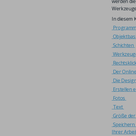
werden die
Werkzeuge 
In diesem K
Programm
Objektbas
Schichten
Werkzeug
Rechtskli
Der Onlin
Die Design
Erstellen 
Fotos
Text
Größe der 
Speichern
Ihrer Arbei