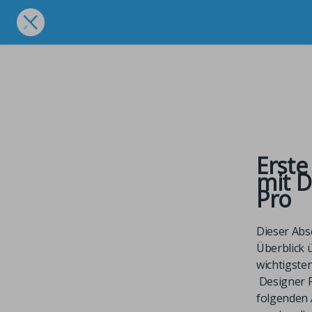
Erste
mit
D
Pro
Dieser Absc
Überblick 
wichtigste
Designer 
folgenden 