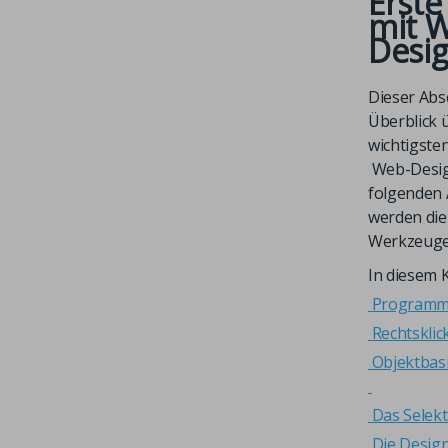
Erste
mit
W
Desi
Dieser Absc
Überblick 
wichtigste
Web-Desi
folgenden 
werden die
Werkzeuge 
In diesem K
Programm
Rechtskli
Objektbas
Das Selek
Die Design