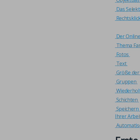
Das Selek
Rechtskli
Der Onlin
Thema Fa
Fotos
Text
Größe der 
Gruppen
Wiederhol
Schichten
Speichern
Ihrer Arbei
Automatis