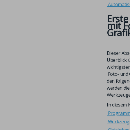
Automatis
Erste
mit
F
Grafi
Dieser Absc
Überblick 
wichtigste
Foto- und 
den folgen
werden die
Werkzeuge 
In diesem K
Programm
Werkzeug
Objektbas